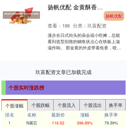
扬帆优配 金黄酥香鲷鱼烧：复刻日式街头的甜糯滋味
扬帆优配
查看：
188
分类：
玖富配资
漫步在日式街头的庙会或小吃摊，总能
看到造型别致的鲷鱼状点心在铁板上滋
滋作响。 那金黄的外皮带着焦香，咬开
后是绵密的红豆馅，甜而不腻的滋味让
人念念不忘。 不少人觉....
玖富配资文章已加载完成
个股实时涨跌榜
个股跌幅
个股流入
个股流出
换手率
个股涨幅
排名
名称
最新价
涨幅
换手率
1
N展芯
116.52
396.89%
79.39%