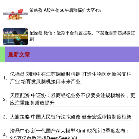
策略盈 A股科创50午后涨幅扩大至4%
配操盘 微信：近期平台前置拦截、下架近百部违规微短
剧
最新文章
亿操盘 刘国中在江苏调研时强调 打造生物医药新兴支柱
1、
产业 培育发展脑机接口未来产业
天臣配资 中证协：券商经纪业务不仅要关注规模增长，更
2、
应注重服务质效提升
大旗策略 中国人民银行法拟修改 健全宏观审慎制度框架
3、
浩鼎中心 新一代国产AI大模型Kimi K3预计3季度发布：
4、
2.5万亿参数远超DeepSeek V4