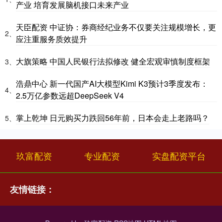
产业 培育发展脑机接口未来产业
天臣配资 中证协：券商经纪业务不仅要关注规模增长，更
2、
应注重服务质效提升
大旗策略 中国人民银行法拟修改 健全宏观审慎制度框架
3、
浩鼎中心 新一代国产AI大模型Kimi K3预计3季度发布：
4、
2.5万亿参数远超DeepSeek V4
掌上乾坤 日元购买力跌回56年前，日本会走上老路吗？
5、
玖富配资
专业配资
实盘配资平台
友情链接：