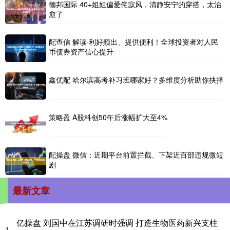
德邦国际 40+姐姐偏爱侘寂风，清静安宁的穿搭，太治
愈了
配查信 解读·利好频出、提供便利！全球投资者对人民
币债券资产信心提升
鑫优配 哈尔滨高考补习班哪家好？多维度分析助你抉择
策略盈 A股科创50午后涨幅扩大至4%
配操盘 微信：近期平台前置拦截、下架近百部违规微短
剧
最新文章
亿操盘 刘国中在江苏调研时强调 打造生物医药新兴支柱
1、