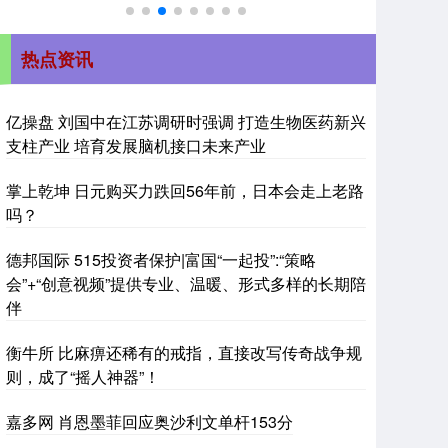
热点资讯
亿操盘 刘国中在江苏调研时强调 打造生物医药新兴
支柱产业 培育发展脑机接口未来产业
掌上乾坤 日元购买力跌回56年前，日本会走上老路
吗？
德邦国际 515投资者保护|富国“一起投”:“策略
会”+“创意视频”提供专业、温暖、形式多样的长期陪
伴
衡牛所 比麻痹还稀有的戒指，直接改写传奇战争规
则，成了“摇人神器”！
嘉多网 肖恩墨菲回应奥沙利文单杆153分