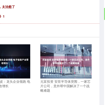
，太治愈了
》1
南皮：龙头企业领跑 电
元富投资 安世半导体突围，一家芯
收增长
片公司，意外帮中国解决了一个战
略难题