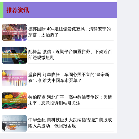
推荐资讯
德邦国际 40+姐姐偏爱侘寂风，清静安宁的
穿搭，太治愈了
配操盘 微信：近期平台前置拦截、下架近百
部违规微短剧
盛多网 订单膨胀：车圈心照不宣的“皇帝新
衣”，但谁为中国车市买单？
拉伯配资 河北广平一高中教辅费争议：舆情
未平，恶意投诉删帖引关注
中华金配 美科技巨头大跌纳指“垫底” 美股或
陷入高波动、低回报困境