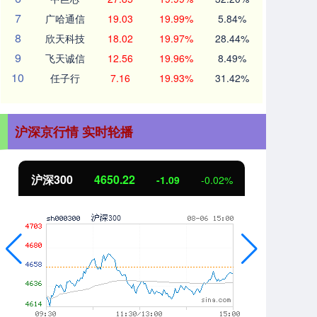
7
广哈通信
19.03
19.99%
5.84%
8
欣天科技
18.02
19.97%
28.44%
9
飞天诚信
12.56
19.96%
8.49%
10
任子行
7.16
19.93%
31.42%
沪深京行情 实时轮播
00
4650.22
北证50
11
-1.09
-0.02%