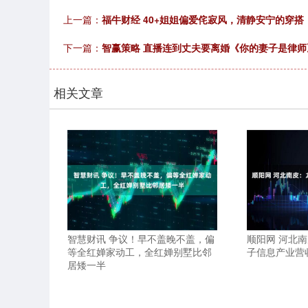
上一篇：
福牛财经 40+姐姐偏爱侘寂风，清静安宁的穿搭
下一篇：
智赢策略 直播连到丈夫要离婚《你的妻子是律师
相关文章
智慧财讯 争议！早不盖晚不盖，偏
顺阳网 河北
等全红婵家动工，全红婵别墅比邻
子信息产业营
居矮一半