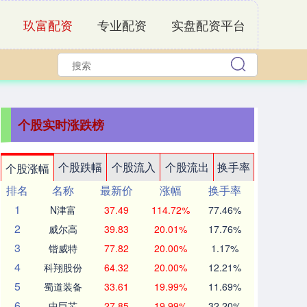
玖富配资
专业配资
实盘配资平台
个股实时涨跌榜
个股跌幅
个股流入
个股流出
换手率
个股涨幅
排名
名称
最新价
涨幅
换手率
1
N津富
37.49
114.72%
77.46%
2
威尔高
39.83
20.01%
17.76%
3
锴威特
77.82
20.00%
1.17%
4
科翔股份
64.32
20.00%
12.21%
5
蜀道装备
33.61
19.99%
11.69%
6
中巨芯
27.85
19.99%
32.20%