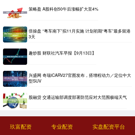
策略盈 A股科创50午后涨幅扩大至4%
倍操盘 “粤车南下”拟11月实施 计划初期“粤车”最多留港
3天
趣炒股 财联社汽车早报【9月13日】
兴盛网 奇瑞iCARV27官图发布，搭增程动力／定位中大
型SUV
股融贷 交通运输部调度部署防范应对大范围极端天气
玖富配资
专业配资
实盘配资平台