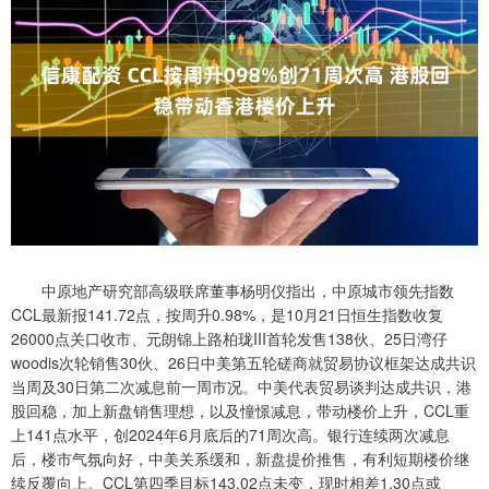
中原地产研究部高级联席董事杨明仪指出，中原城市领先指数
CCL最新报141.72点，按周升0.98%，是10月21日恒生指数收复
26000点关口收市、元朗锦上路柏珑III首轮发售138伙、25日湾仔
woodis次轮销售30伙、26日中美第五轮磋商就贸易协议框架达成共识
当周及30日第二次减息前一周市况。中美代表贸易谈判达成共识，港
股回稳，加上新盘销售理想，以及憧憬减息，带动楼价上升，CCL重
上141点水平，创2024年6月底后的71周次高。银行连续两次减息
后，楼市气氛向好，中美关系缓和，新盘提价推售，有利短期楼价继
续反覆向上。CCL第四季目标143.02点未变，现时相差1.30点或