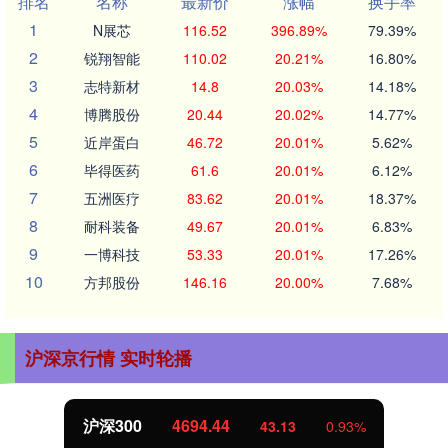
排名
名称
最新价
涨幅
换手率
1
N展芯
116.52
396.89%
79.39%
2
锐翔智能
110.02
20.21%
16.80%
3
志特新材
14.8
20.03%
14.18%
4
博腾股份
20.44
20.02%
14.77%
5
近岸蛋白
46.72
20.01%
5.62%
6
毕得医药
61.6
20.01%
6.12%
7
五洲医疗
83.62
20.01%
18.37%
8
耐科装备
49.67
20.01%
6.83%
9
一博科技
53.33
20.01%
17.26%
10
方邦股份
146.16
20.00%
7.68%
沪深京行情 实时轮播
沪深300
4694.44
43.13
0.93%