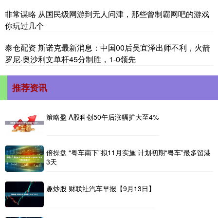
非常谋略 从国民级网游到无人问津，那些曾制霸网吧的游戏
你玩过几个
泰仓配资 斯诺克最新消息：中国00后吴宜泽出师不利，火箭
罗尼·奥沙利文单杆45分制胜，1-0领先
推荐资讯
策略盈 A股科创50午后涨幅扩大至4%
倍操盘 “粤车南下”拟11月实施 计划初期“粤车”最多留港
3天
趣炒股 财联社汽车早报【9月13日】