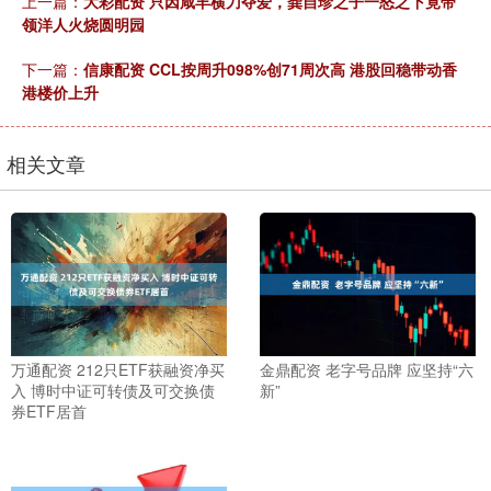
上一篇：
大彩配资 只因咸丰横刀夺爱，龚自珍之子一怒之下竟带
领洋人火烧圆明园
下一篇：
信康配资 CCL按周升098%创71周次高 港股回稳带动香
港楼价上升
相关文章
万通配资 212只ETF获融资净买
金鼎配资 老字号品牌 应坚持“六
入 博时中证可转债及可交换债
新”
券ETF居首