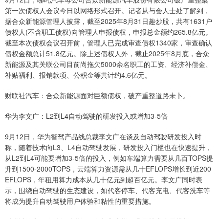
第一次债权人会议今日以网络形式召开。记者从与会人士处了解到，
据合众新能源管理人披露，截至2025年8月31日趣炒股，共有1631户
债权人(不含职工债权)向管理人申报债权，申报总金额约265.8亿元。
截至本次债权会议召开前，管理人已完成审查债权1340家，审查确认
债权金额总计51.8亿元。除上述债权人外，截止2025年8月底，合众
新能源及其关联公司目前尚拖欠5000余名职工的工资、经济补偿金、
补贴福利、报销款项、公积金等共计约4.6亿元。
财联社汽车：合众新能源面对巨额债权，破产重整道路未卜。
华为李文广：L2到L4自动驾驶的研发投入或增加3-5倍
9月12日，华为智驾产品线总裁李文广在谈及自动驾驶研发投入时
称，随着技术向L3、L4自动驾驶发展，研发投入门槛也在快速提升，
从L2到L4可能要增加3-5倍的投入，例如车端算力需要从几百TOPS提
升到1500-2000TOPS，云端算力资源需从几十EFLOPS增长到近200
EFLOPS，年租用算力成本从几十亿元到超百亿元。李文广同时表
示，围绕自动驾驶的生态建设，如代客停车、代客充电、代客洗车等
将成为提升自动驾驶用户体验和粘性的重要措施。