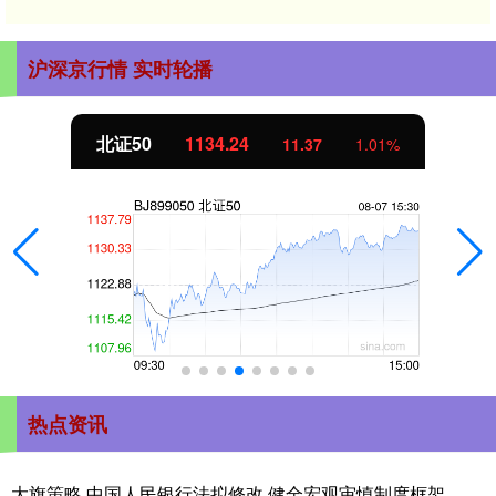
沪深京行情 实时轮播
24
创业板指
3563
11.37
1.01%
热点资讯
大旗策略 中国人民银行法拟修改 健全宏观审慎制度框架