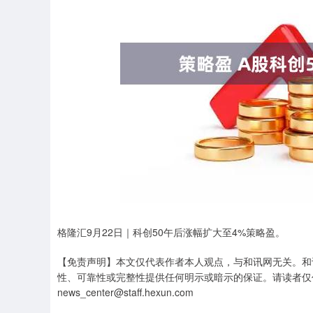
深证成指
14110.12
1.92
0.57%
-34.08
格隆汇9月22日｜科创50午后涨幅扩大至4%策略盈。
【免责声明】本文仅代表作者本人观点，与和讯网无关。和
性、可靠性或完整性提供任何明示或暗示的保证。请读者仅
news_center@staff.hexun.com