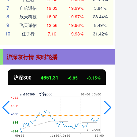
7
广哈通信
19.03
19.99%
5.84%
8
欣天科技
18.02
19.97%
28.44%
9
飞天诚信
12.56
19.96%
8.49%
10
任子行
7.16
19.93%
31.42%
沪深京行情 实时轮播
北证50
1122.88
创
3.42
0.30%