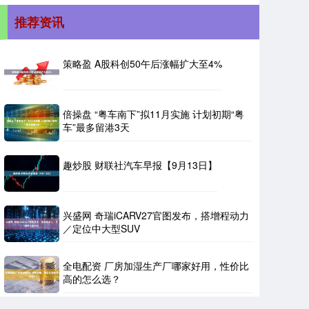
推荐资讯
策略盈 A股科创50午后涨幅扩大至4%
倍操盘 “粤车南下”拟11月实施 计划初期“粤
车”最多留港3天
趣炒股 财联社汽车早报【9月13日】
兴盛网 奇瑞iCARV27官图发布，搭增程动力
／定位中大型SUV
全电配资 厂房加湿生产厂哪家好用，性价比
高的怎么选？