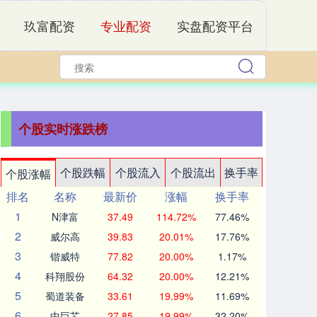
玖富配资
专业配资
实盘配资平台
个股实时涨跌榜
个股跌幅
个股流入
个股流出
换手率
个股涨幅
排名
名称
最新价
涨幅
换手率
1
N津富
37.49
114.72%
77.46%
2
威尔高
39.83
20.01%
17.76%
3
锴威特
77.82
20.00%
1.17%
4
科翔股份
64.32
20.00%
12.21%
5
蜀道装备
33.61
19.99%
11.69%
6
中巨芯
27.85
19.99%
32.20%