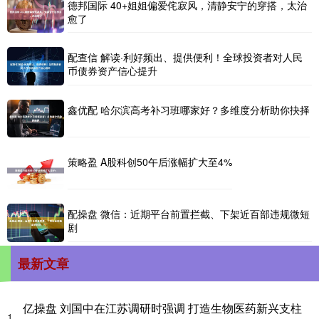
德邦国际 40+姐姐偏爱侘寂风，清静安宁的穿搭，太治
愈了
配查信 解读·利好频出、提供便利！全球投资者对人民
币债券资产信心提升
鑫优配 哈尔滨高考补习班哪家好？多维度分析助你抉择
策略盈 A股科创50午后涨幅扩大至4%
配操盘 微信：近期平台前置拦截、下架近百部违规微短
剧
最新文章
亿操盘 刘国中在江苏调研时强调 打造生物医药新兴支柱
1、