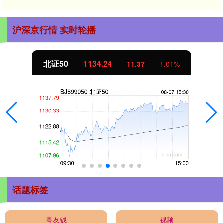
沪深京行情 实时轮播
北证50
1134.24
11.37
1.01%
话题标签
粤友钱
视频