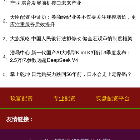
产业 培育发展脑机接口未来产业
天臣配资 中证协：券商经纪业务不仅要关注规模增长，更
2、
应注重服务质效提升
大旗策略 中国人民银行法拟修改 健全宏观审慎制度框架
3、
浩鼎中心 新一代国产AI大模型Kimi K3预计3季度发布：
4、
2.5万亿参数远超DeepSeek V4
掌上乾坤 日元购买力跌回56年前，日本会走上老路吗？
5、
玖富配资
专业配资
实盘配资平台
友情链接：