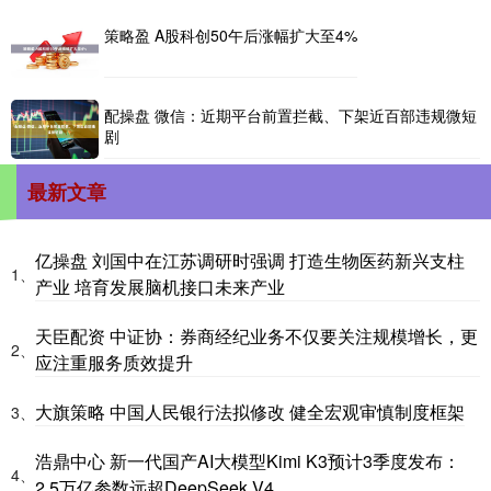
策略盈 A股科创50午后涨幅扩大至4%
配操盘 微信：近期平台前置拦截、下架近百部违规微短
剧
最新文章
亿操盘 刘国中在江苏调研时强调 打造生物医药新兴支柱
1、
产业 培育发展脑机接口未来产业
天臣配资 中证协：券商经纪业务不仅要关注规模增长，更
2、
应注重服务质效提升
大旗策略 中国人民银行法拟修改 健全宏观审慎制度框架
3、
浩鼎中心 新一代国产AI大模型Kimi K3预计3季度发布：
4、
2.5万亿参数远超DeepSeek V4