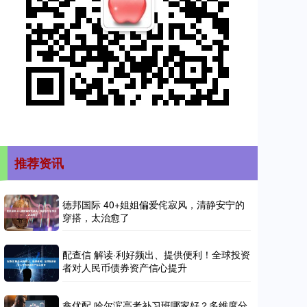
推荐资讯
德邦国际 40+姐姐偏爱侘寂风，清静安宁的
穿搭，太治愈了
配查信 解读·利好频出、提供便利！全球投资
者对人民币债券资产信心提升
鑫优配 哈尔滨高考补习班哪家好？多维度分