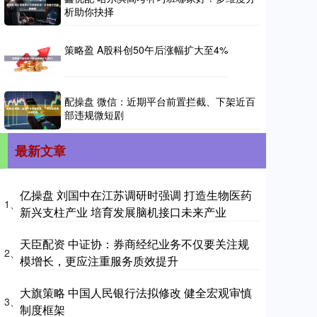
析助你抉择
策略盈 A股科创50午后涨幅扩大至4%
配操盘 微信：近期平台前置拦截、下架近百
部违规微短剧
最新文章
亿操盘 刘国中在江苏调研时强调 打造生物医药
1、
新兴支柱产业 培育发展脑机接口未来产业
天臣配资 中证协：券商经纪业务不仅要关注规
2、
模增长，更应注重服务质效提升
大旗策略 中国人民银行法拟修改 健全宏观审慎
3、
制度框架