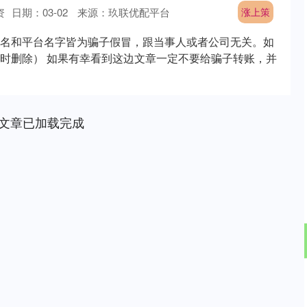
资
日期：03-02
来源：玖联优配平台
涨上策
名和平台名字皆为骗子假冒，跟当事人或者公司无关。如
时删除） 如果有幸看到这边文章一定不要给骗子转账，并
文章已加载完成
沪深300
4694.44
.42%
43.13
0.93%