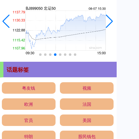
话题标签
粤友钱
视频
欧洲
法国
官员
美国
特朗
股民钱包