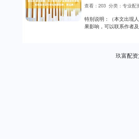
查看：
203
分类：
专业配
特别说明：（本文出现人
果影响，可以联系作者及
且把曝光文章发....
玖富配资
深证成指
14311.01
.68
1.02%
200.89
1