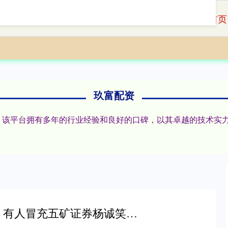
首页
玖富配资
网」该平台拥有多年的行业经验和良好的口碑，以其卓越的技术实
掌尚策 紧急提醒：有人冒充五矿证券杨诚笑荐股，高收益承诺亏损包赔是陷阱，要远离！