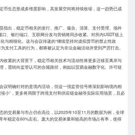
定币生态形成多维度影响，其发展空间将持续收缩，这一趋势已成
昊指出，稳定币相关的发行、推广、撮合、清算、支付受理、场外
接口、银行端口、互联网分发与营销将同步收紧。对所内USDT链上
态化与精细化。这与会议传递的“继续坚持对虚拟货币的禁止性政
作为支付工具的行为，都将被认定为非法金融活动并受到严厉打击。
内收紧的大背景下，稳定币相关技术与流动性将更多迁移至离岸与
理，需转向监管认可的合规路径，例如以贸易金融数字化、许可链
会议明确针对的是境内活动，但这一强监管信号将深刻影响境内相
限缩小”，更多将局限于跨境支付和供应链金融等实际应用场景，且必
的交易量与市占仍在高位，以2025年10至11月的数据为例，全球
比常年稳定在60%左右。庞大的交易体量和较高的市场占有率，使得