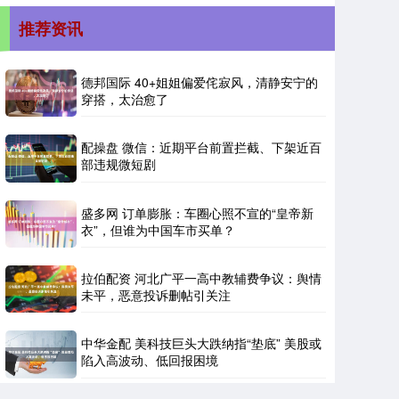
推荐资讯
德邦国际 40+姐姐偏爱侘寂风，清静安宁的
穿搭，太治愈了
配操盘 微信：近期平台前置拦截、下架近百
部违规微短剧
盛多网 订单膨胀：车圈心照不宣的“皇帝新
衣”，但谁为中国车市买单？
拉伯配资 河北广平一高中教辅费争议：舆情
未平，恶意投诉删帖引关注
中华金配 美科技巨头大跌纳指“垫底” 美股或
陷入高波动、低回报困境