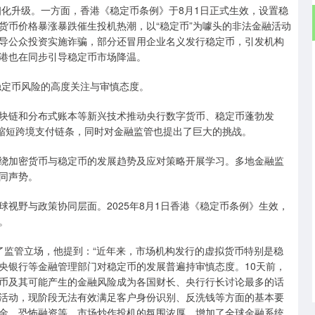
细化升级。一方面，香港《稳定币条例》于8月1日正式生效，设置稳
货币价格暴涨暴跌催生投机热潮，以“稳定币”为噱头的非法金融活动
导公众投资实施诈骗，部分还冒用企业名义发行稳定币，引发机构
港也在同步引导稳定币市场降温。
稳定币风险的高度关注与审慎态度。
，区块链和分布式账本等新兴技术推动央行数字货币、稳定币蓬勃发
幅缩短跨境支付链条，同时对金融监管也提出了巨大的挑战。
，围绕加密货币与稳定币的发展趋势及应对策略开展学习。多地金融监
同声势。
视野与政策协同层面。2025年8月1日香港《稳定币条例》生效，
。
述了监管立场，他提到：“近年来，市场机构发行的虚拟货币特别是稳
央银行等金融管理部门对稳定币的发展普遍持审慎态度。10天前，
币及其可能产生的金融风险成为各国财长、央行行长讨论最多的话
活动，现阶段无法有效满足客户身份识别、反洗钱等方面的基本要
金、恐怖融资等，市场炒作投机的氛围浓厚，增加了全球金融系统