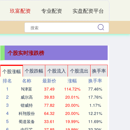
玖富配资
专业配资
实盘配资平台
个股实时涨跌榜
个股跌幅
个股流入
个股流出
换手率
个股涨幅
排名
名称
最新价
涨幅
换手率
1
N津富
37.49
114.72%
77.46%
2
威尔高
39.83
20.01%
17.76%
3
锴威特
77.82
20.00%
1.17%
4
科翔股份
64.32
20.00%
12.21%
5
蜀道装备
33.61
19.99%
11.69%
6
中巨芯
27.85
19.99%
32.20%