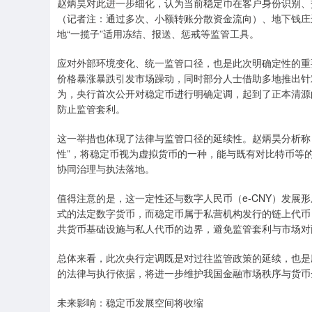
赵炳昊对此进一步细化，认为当前稳定币在客户身份识别、
（记者注：通过多次、小额转账分散资金流向）、地下钱庄
地“一揽子”适用冻结、报送、惩戒等监管工具。
应对外部环境变化、统一监管口径，也是此次明确定性的重
价格暴涨暴跌引发市场躁动，同时部分人士借助多地推出针
为，央行首次公开对稳定币进行明确定调，起到了正本清源
防止监管套利。
这一举措也体现了法律与监管口径的延续性。赵炳昊分析称，
性”，将稳定币视为虚拟货币的一种，能与既有对比特币等
协同治理与执法落地。
值得注意的是，这一定性还与数字人民币（e-CNY）发展
式的法定数字货币，而稳定币属于私营机构发行的链上代币
共货币基础设施与私人代币的边界，避免监管套利与市场对两
总体来看，此次央行定调既是对过往监管政策的延续，也是
的法律与执行依据，将进一步维护我国金融市场秩序与货币
未来影响：稳定币发展空间将收缩