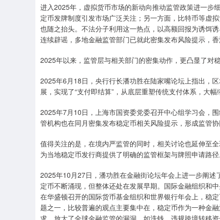
进入2025年，虚拟货币市场的新动向推动监管政策进一步
定币发牌制度引发市场广泛关注；另一方面，比特币等虚拟
也随之抬头。不法分子利用这一热点，以高额回报为诱饵诱
连续辟谣，多地金融监管部门已就此密集发布风险提示，香
2025年以来，监管层与相关部门的密集动作，更凸显了对
2025年6月18日，央行行长潘功胜在陆家嘴论坛上指出
展，实现了“支付即结算”，从底层重塑传统支付体系，大
2025年7月10日，上海市国资委党委召开中心组学习会
管机构也在同月密集发布稳定币相关风险提示，形成监管协
值得关注的是，在境内严监管的同时，相关讨论也延伸至全球
为当地稳定币发行商提供了明确的监管框架与牌照申请路径
2025年10月27日，潘功胜在金融街论坛年会上进一步阐
定币不断涌现，但整体还处在发展早期。国际金融组织和中
在华盛顿召开的国际货币基金组织和世界银行年会上，稳定
题之一，比较普遍的观点主要集中在，稳定币作为一种金融
求，放大了全球金融监管的漏洞，如洗钱、违规跨境转移资