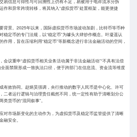
交易信息可得性与可回溯性上仍有不足，易被用于电诈流水分拆
运作和异常跨境转移，将其纳入“虚拟货币”处置框架，能更便捷
要背景。2025年以来，国际虚拟货币市场波动加剧，比特币等币种
对稳定币的专门法规，以“稳定币”为噱头大肆炒作概念。叶凝遥认
的作用，旨在压缩利用“稳定币”等新概念进行非法金融活动的空间，
会议重申“虚拟货币相关业务活动属于非法金融活动”“不具有法偿
的全面禁限形成一致执法口径，便于跨部门在信息流、资金流等维度
形成有效协同。赵炳昊强调，央行推动的数字人民币是中心化、许可
，二者运行逻辑与治理责任截然不同，统一定性有助于清晰划分公
类货币的“混同叙事”。
应对市场新变化的主动作为，为虚拟货币及稳定币监管提供了清晰
金融安全。