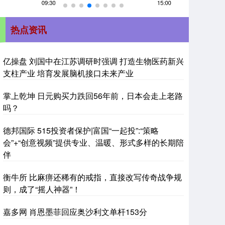
热点资讯
亿操盘 刘国中在江苏调研时强调 打造生物医药新兴
支柱产业 培育发展脑机接口未来产业
掌上乾坤 日元购买力跌回56年前，日本会走上老路
吗？
德邦国际 515投资者保护|富国“一起投”:“策略
会”+“创意视频”提供专业、温暖、形式多样的长期陪
伴
衡牛所 比麻痹还稀有的戒指，直接改写传奇战争规
则，成了“摇人神器”！
嘉多网 肖恩墨菲回应奥沙利文单杆153分