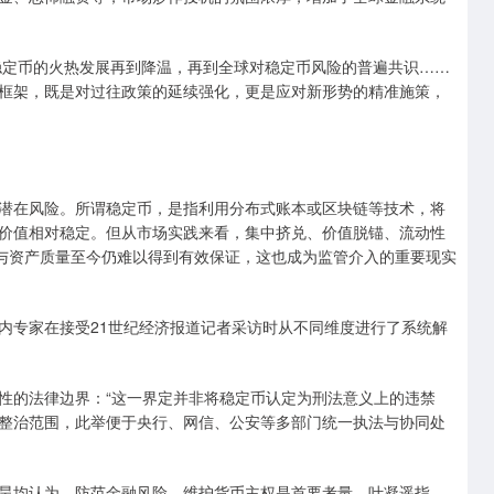
年稳定币的火热发展再到降温，再到全球对稳定币风险的普遍共识……
框架，既是对过往政策的延续强化，更是应对新形势的精准施策，
潜在风险。所谓稳定币，是指利用分布式账本或区块链等技术，将
价值相对稳定。但从市场实践来看，集中挤兑、价值脱锚、流动性
险与资产质量至今仍难以得到有效保证，这也成为监管介入的重要现实
内专家在接受21世纪经济报道记者采访时从不同维度进行了系统解
性的法律边界：“这一界定并非将稳定币认定为刑法意义上的违禁
整治范围，此举便于央行、网信、公安等多部门统一执法与协同处
昊均认为，防范金融风险，维护货币主权是首要考量。叶凝遥指