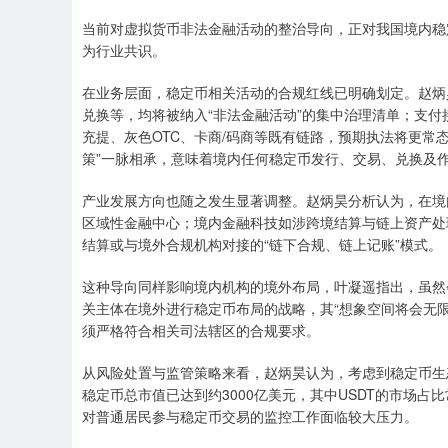
当前对虚拟货币非法金融活动的整治导向，正对我国境内稳
为行业共识。
在业务层面，稳定币相关活动的合规红线已明确划定。赵炳
兑换等，均将被纳入“非法金融活动”的集中治理清单；支付
充提、灰色OTC、卡商/码商等既有链路，预期执法将更常
策”一脉相承，意味着境内任何稳定币发行、交易、兑换及
产业发展方向也随之发生显著调整。赵炳昊分析认为，在境
区域性金融中心；境内金融科技如涉跨境结算与链上资产处
结算或与境外合规机构对接的“链下合规、链上记账”模式。
这种导向同样影响境内机构的境外布局，叶凝遥指出，虽然
关主体在境外进行稳定币布局的战略，其“想象空间将会无
须严格符合相关司法辖区的合规要求。
从风险处置与监管策略来看，赵炳昊认为，考虑到稳定币生态
稳定币总市值已达到约3000亿美元，其中USDT的市场占
对普通居民参与稳定币交易的监控工作面临较大压力。