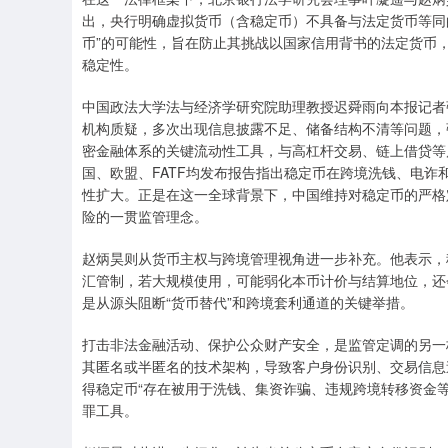
出，央行明确虚拟货币（含稳定币）不具备与法定货币等同
币”的可能性，旨在防止其挑战以国家信用背书的法定货币
稳定性。
中国政法大学法与经济学研究院助理教授迟舜雨向本报记者
机构质疑，多次出现信息披露不足、储备结构不清等问题，
密金融体系的关键流动性工具，与高杠杆交易、链上借贷等
国、欧盟、FATF均发布报告指出稳定币在跨境洗钱、电
性扩大。正是在这一全球背景下，中国维持对稳定币的严格
险的一贯监管理念。
赵炳昊则从货币主权与跨境管理视角进一步补充。他表示，
汇管制，若大规模使用，可能弱化本币计价与结算地位，还
是从源头阻断“货币替代”和跨境套利通道的关键举措。
打击非法金融活动、保护公众财产安全，是监管定调的另一
其匿名或半匿名的技术架构，导致客户身份识别、交易信息
得稳定币“存在被用于洗钱、集资诈骗、违规跨境转移资金
罪工具。