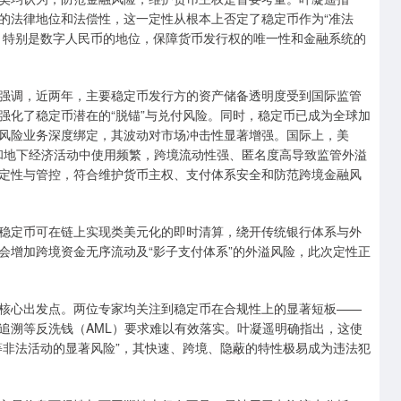
的法律地位和法偿性，这一定性从根本上否定了稳定币作为“准法
，特别是数字人民币的地位，保障货币发行权的唯一性和金融系统的
强调，近两年，主要稳定币发行方的资产储备透明度受到国际监管
强化了稳定币潜在的“脱锚”与兑付风险。同时，稳定币已成为全球加
风险业务深度绑定，其波动对市场冲击性显著增强。国际上，美
诈和地下经济活动中使用频繁，跨境流动性强、匿名度高导致监管外溢
定性与管控，符合维护货币主权、支付体系安全和防范跨境金融风
稳定币可在链上实现类美元化的即时清算，绕开传统银行体系与外
会增加跨境资金无序流动及“影子支付体系”的外溢风险，此次定性正
核心出发点。两位专家均关注到稳定币在合规性上的显著短板——
追溯等反洗钱（AML）要求难以有效落实。叶凝遥明确指出，这使
等非法活动的显著风险”，其快速、跨境、隐蔽的特性极易成为违法犯