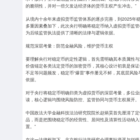
的脆弱性，并对一些欠发达经济体的货币主权产生冲击。”
从境内十余年来虚拟货币监管体系的逐步完善，到2025
多重因素叠加下，此次央行明确将稳定币纳入虚拟货币监管
为后续监管执法提供了清晰的法律与逻辑依据。
规范深层考量：防范金融风险，维护货币主权
要理解央行对稳定币的定性逻辑，首先需明确其本质属性与
价值锚定各类法定货币的加密货币，其核心设计初衷是保证
不足等问题频发，稳定币“爆雷”事件屡见不鲜，其底层风
依据。
对于央行将稳定币明确归类为虚拟货币的深层考量，多位业
读，核心逻辑均围绕风险防控、监管协同与货币主权展开。
中国政法大学金融科技法治研究院院长赵炳昊首先厘清了定
品，而是把围绕稳定币的经营性、居间性及清算性活动纳入
置。”
在这一法律框架下，北京银行法学研究会理事叶凝遥与赵炳