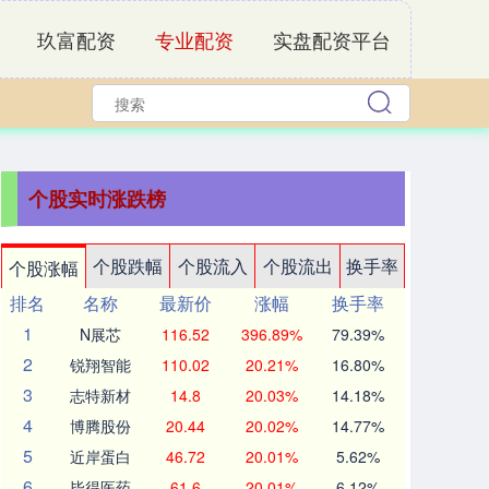
玖富配资
专业配资
实盘配资平台
个股实时涨跌榜
个股跌幅
个股流入
个股流出
换手率
个股涨幅
排名
名称
最新价
涨幅
换手率
1
N展芯
116.52
396.89%
79.39%
2
锐翔智能
110.02
20.21%
16.80%
3
志特新材
14.8
20.03%
14.18%
4
博腾股份
20.44
20.02%
14.77%
5
近岸蛋白
46.72
20.01%
5.62%
6
毕得医药
61.6
20.01%
6.12%