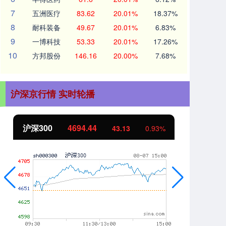
7
五洲医疗
83.62
20.01%
18.37%
8
耐科装备
49.67
20.01%
6.83%
9
一博科技
53.33
20.01%
17.26%
10
方邦股份
146.16
20.00%
7.68%
沪深京行情 实时轮播
北证50
1134.24
创
11.37
1.01%