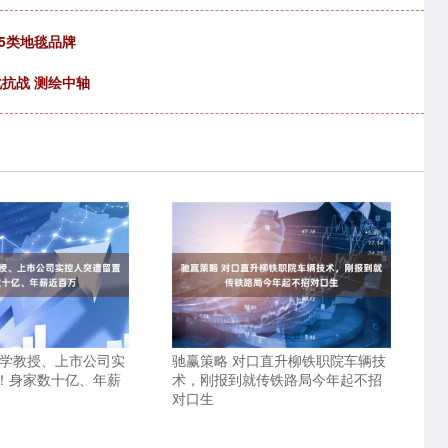
5类地毯品牌
化抗战 测绘中轴
大学教授、上市公司实
驰赢策略 对口直升柳铁职院车辆技
！身家数十亿、年薪
术，刚报到就传铁路局今年起不招
对口生