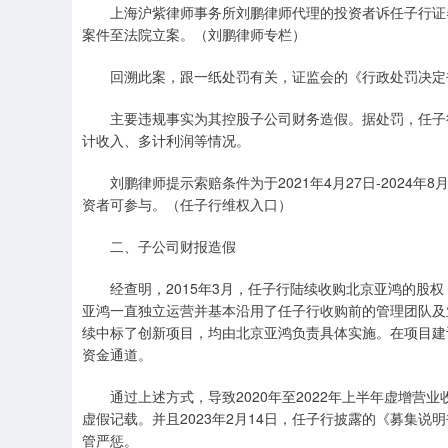
上海沪紫律师事务所刘鹏律师代理的投资者诉任子行证券
案件至法院立案。（刘鹏律师专栏）
回溯此案，跟一纸处罚有关，证监会的《行政处罚决定书
主要违规事实为其控股子公司财务造假。据处罚，任子行
计收入、多计利润等情况。
刘鹏律师提示索赔条件为于2021年4月27日-2024年8
资者可参与。（任子行维权入口）
二、子公司财报造假
经查明，2015年3月，任子行陆续收购北京亚鸿的股权；
亚鸿一直独立运营并基本沿用了任子行收购前的管理团队及业
续中标了创新项目，均由北京亚鸿负责具体实施。在项目建
资金通道。
通过上述方式，导致2020年至2022年上半年虚增营
虚假记载。并且2023年2月14日，任子行披露的《募集说明
管严惩。