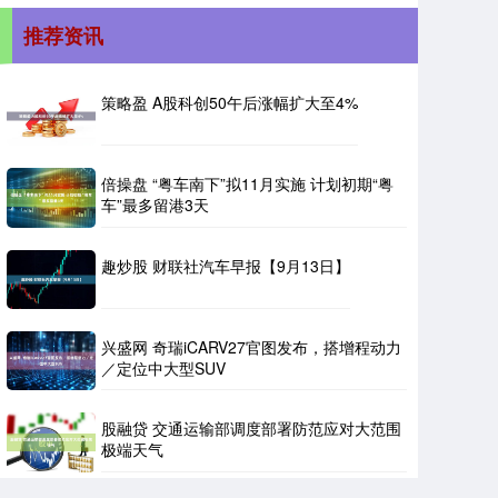
推荐资讯
策略盈 A股科创50午后涨幅扩大至4%
倍操盘 “粤车南下”拟11月实施 计划初期“粤
车”最多留港3天
趣炒股 财联社汽车早报【9月13日】
兴盛网 奇瑞iCARV27官图发布，搭增程动力
／定位中大型SUV
股融贷 交通运输部调度部署防范应对大范围
极端天气