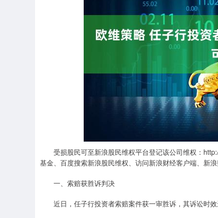
深证成指
14311.01
.68
1.02%
200.89
1
受损股民可至新浪股民维权平台登记该公司维权：http://wq.
基金、百度搜索新浪股民维权、访问新浪财经客户端、新浪
一、索赔获胜诉判决
近日，任子行投资者索赔案件获一审胜诉，其诉讼时效还