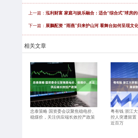
上一篇：
泓利财富 家庭与娱乐融合：适合“综合式”球房的
下一篇：
展鵬配资 “雨燕”归来护山河 看舞台如何呈现文
相关文章
忠泰策略 国资委会议聚焦稳电价、
粤有钱 浙江
稳煤价，关注供应端长效控产政策
控人突遭留置
近百万