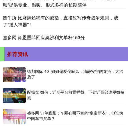
频”提供专业、温暖、形式多样的长期陪伴
衡牛所 比麻痹还稀有的戒指，直接改写传奇战争规则，成
了“摇人神器”！
嘉多网 肖恩墨菲回应奥沙利文单杆153分
推荐资讯
德邦国际 40+姐姐偏爱侘寂风，清静安宁的穿搭，太治
愈了
配操盘 微信：近期平台前置拦截、下架近百部违规微短
剧
盛多网 订单膨胀：车圈心照不宣的“皇帝新衣”，但谁为
中国车市买单？