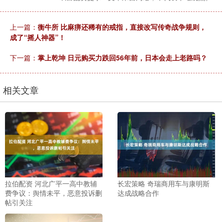
上一篇：
衡牛所 比麻痹还稀有的戒指，直接改写传奇战争规则，
成了“摇人神器”！
下一篇：
掌上乾坤 日元购买力跌回56年前，日本会走上老路吗？
相关文章
拉伯配资 河北广平一高中教辅
长宏策略 奇瑞商用车与康明斯
费争议：舆情未平，恶意投诉删
达成战略合作
帖引关注