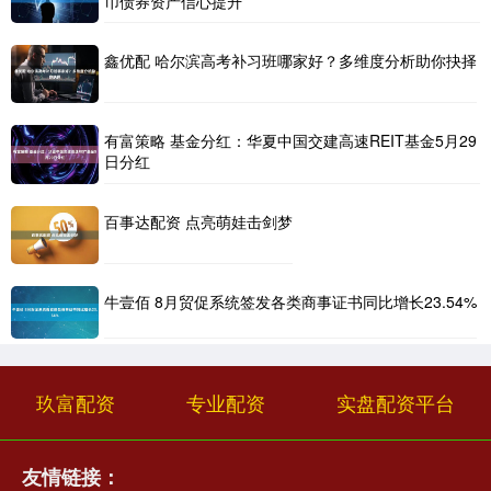
币债券资产信心提升
鑫优配 哈尔滨高考补习班哪家好？多维度分析助你抉择
有富策略 基金分红：华夏中国交建高速REIT基金5月29
日分红
百事达配资 点亮萌娃击剑梦
牛壹佰 8月贸促系统签发各类商事证书同比增长23.54%
玖富配资
专业配资
实盘配资平台
友情链接：