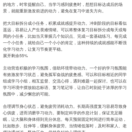
的地方，时常提醒自己。当学习感到疲惫时，想想目标达成后的场
景，就能重新激发前进的动力，避免在复习中迷失方向。
把大目标拆分成小任务，积累成就感提升动力。冲刺阶段的目标看似
遥远，容易让人产生畏难情绪。可以将整体复习目标拆分成每天或每
周的小任务，比如当天掌握几个知识点、完成一套基础练习。每完成
一个小任务，就给自己一个小小的肯定，这种持续的成就感能不断强
化学习动力，让复习节奏更平稳。
展开剩余55%
主动营造积极的学习氛围，借助环境带动动力。一个好的学习氛围能
有效激发学习状态，避免孤军奋战的疲惫感。可以和目标相近的同学
组成学习小组，相互监督、交流心得，遇到难题一起探讨。也可以在
学习环境中摆放励志标语、复习笔记等，让自己时刻处于浓厚的学习
氛围中，减少懈怠的可能。
合理调节身心状态，避免疲劳消耗动力。长期高强度复习容易导致身
心俱疲，进而消磨学习动力。要制定科学的作息计划，保证充足睡
眠，让大脑和身体得到充分休息。每天预留固定时间进行简单运动，
比如散步、拉伸等，缓解身体疲劳。当情绪低落时，及时和家人、老