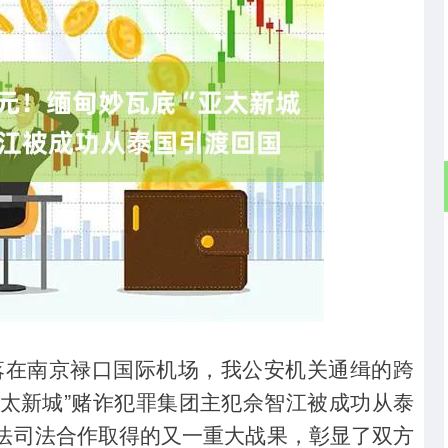
沪深300
4694.44
1.42%
43.13
0.93%
降落在南京禄口国际机场，我公安机关通缉的跨
亚太新城”赌诈犯罪集团主犯佘智江被成功从泰
法司法合作取得的又一重大战果，彰显了双方