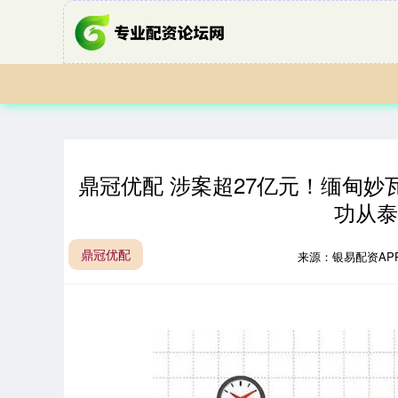
鼎冠优配 涉案超27亿元！缅甸妙
功从泰
鼎冠优配
来源：银易配资AP