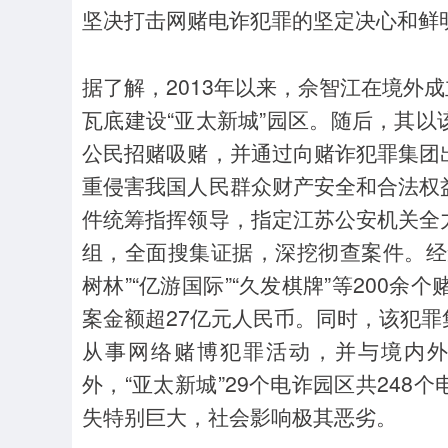
坚决打击网赌电诈犯罪的坚定决心和鲜
据了解，2013年以来，佘智江在境外成
瓦底建设“亚太新城”园区。随后，其
公民招赌吸赌，并通过向赌诈犯罪集团
重侵害我国人民群众财产安全和合法权
件统筹指挥领导，指定江苏公安机关全
组，全面搜集证据，深挖彻查案件。经
树林”“亿游国际”“久发棋牌”等200
案金额超27亿元人民币。同时，该犯
从事网络赌博犯罪活动，并与境内
外，“亚太新城”29个电诈园区共24
失特别巨大，社会影响极其恶劣。