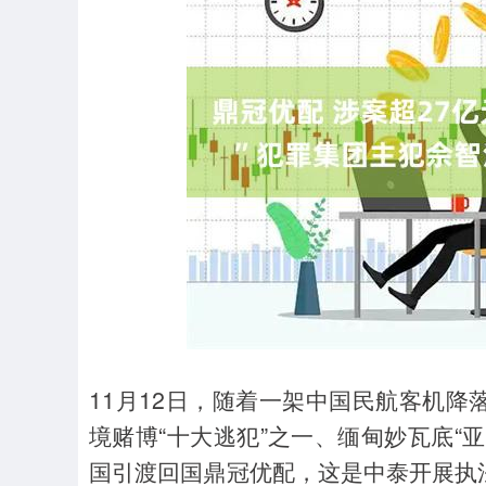
深证成指
14311.01
39.68
1.02%
200.89
11月12日，随着一架中国民航客机
境赌博“十大逃犯”之一、缅甸妙瓦底“
国引渡回国鼎冠优配，这是中泰开展执