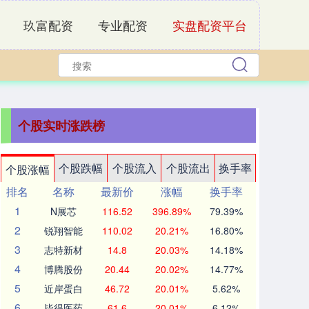
玖富配资
专业配资
实盘配资平台
个股实时涨跌榜
个股跌幅
个股流入
个股流出
换手率
个股涨幅
排名
名称
最新价
涨幅
换手率
1
N展芯
116.52
396.89%
79.39%
2
锐翔智能
110.02
20.21%
16.80%
3
志特新材
14.8
20.03%
14.18%
4
博腾股份
20.44
20.02%
14.77%
5
近岸蛋白
46.72
20.01%
5.62%
6
毕得医药
61.6
20.01%
6.12%