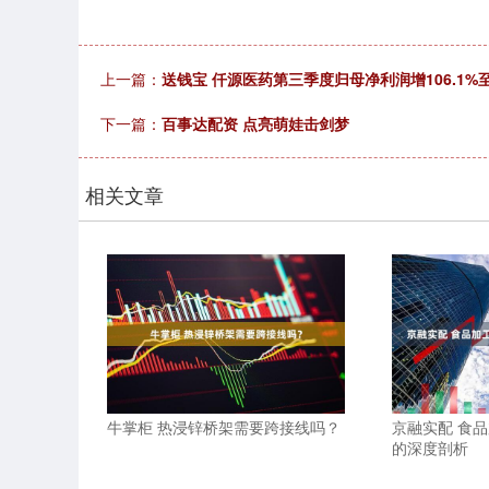
上一篇：
送钱宝 仟源医药第三季度归母净利润增106.1%至
下一篇：
百事达配资 点亮萌娃击剑梦
相关文章
牛掌柜 热浸锌桥架需要跨接线吗？
京融实配 食
的深度剖析